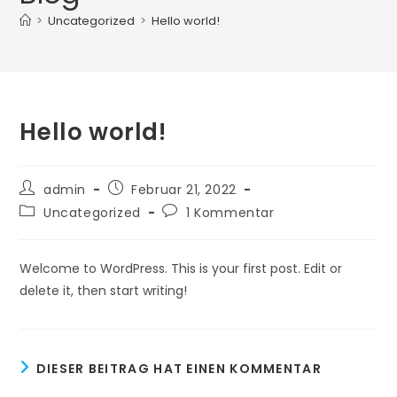
>
Uncategorized
>
Hello world!
Hello world!
Beitrags-
Beitrag
admin
Februar 21, 2022
Autor:
veröffentlicht:
Beitrags-
Beitrags-
Uncategorized
1 Kommentar
Kategorie:
Kommentare:
Welcome to WordPress. This is your first post. Edit or
delete it, then start writing!
DIESER BEITRAG HAT EINEN KOMMENTAR