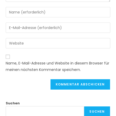
Gib
deinen
Namen
Gib
oder
deine
Benutzernamen
E-
Gib
zum
Mail-
deine
Kommentieren
Adresse
Website-
ein
zum
URL
Name, E-Mail-Adresse und Website in diesem Browser für
Kommentieren
ein
meinen nächsten Kommentar speichern.
ein
(optional)
Suchen
SUCHEN